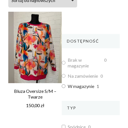
DOSTĘPNOŚĆ
Brak w
0
magazynie
Na zamówienie
0
W magazynie
1
Bluza Oversize S/M –
Twarze
150,00
zł
TYP
Spódnice
0