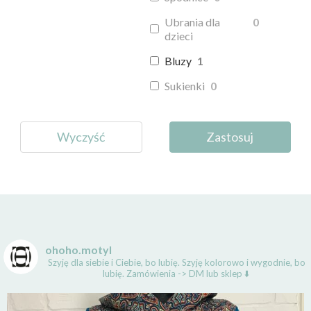
Ubrania dla
0
dzieci
Bluzy
1
Sukienki
0
Wyczyść
Zastosuj
ohoho.motyl
Szyję dla siebie i Ciebie, bo lubię.
Szyję kolorowo i wygodnie, bo
lubię.
Zamówienia -> DM lub sklep ⬇️