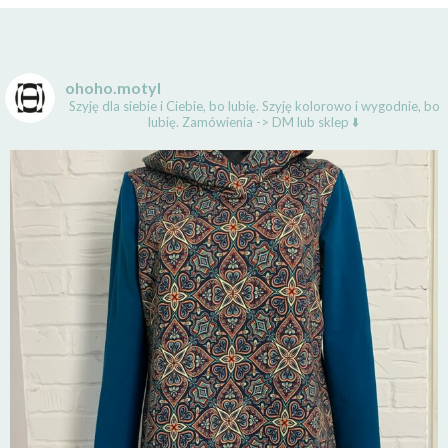
ohoho.motyl
Szyję dla siebie i Ciebie, bo lubię.
Szyję kolorowo i wygodnie, bo
lubię.
Zamówienia -> DM lub sklep ⬇️