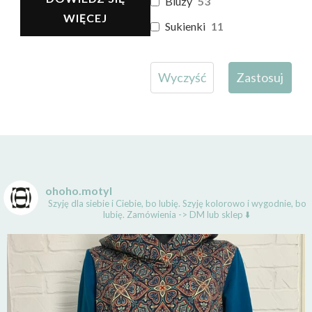
Bluzy
53
WIĘCEJ
Sukienki
11
Wyczyść
Zastosuj
ohoho.motyl
Szyję dla siebie i Ciebie, bo lubię.
Szyję kolorowo i wygodnie, bo
lubię.
Zamówienia -> DM lub sklep ⬇️