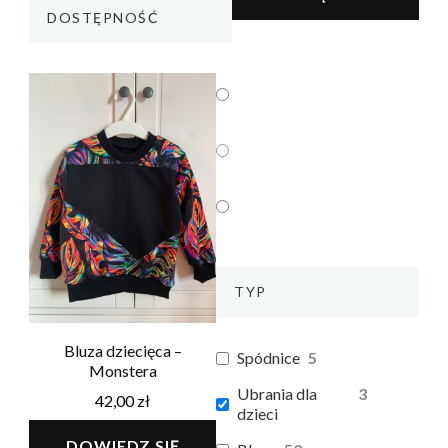
DOSTĘPNOŚĆ
Brak w
2
magazynie
Na
0
zamówienie
W
1
magazynie
TYP
Bluza dziecięca –
Spódnice
5
Monstera
Ubrania dla
3
42,00
zł
dzieci
DOWIEDZ SIĘ