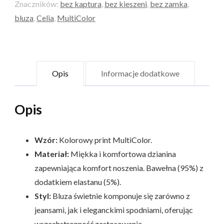
Znaczników:
bez kaptura
,
bez kieszeni
,
bez zamka
,
bluza
,
Celia
,
MultiColor
Opis
Informacje dodatkowe
Opis
Wzór:
Kolorowy print MultiColor.
Materiał:
Miękka i komfortowa dzianina
zapewniająca komfort noszenia. Bawełna (95%) z
dodatkiem elastanu (5%).
Styl:
Bluza świetnie komponuje się zarówno z
jeansami, jak i eleganckimi spodniami, oferując
wszechstronność zastosowania.