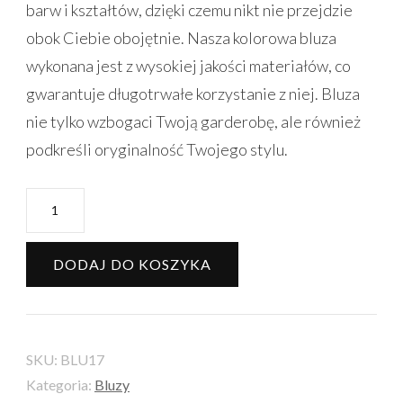
barw i kształtów, dzięki czemu nikt nie przejdzie
obok Ciebie obojętnie. Nasza kolorowa bluza
wykonana jest z wysokiej jakości materiałów, co
gwarantuje długotrwałe korzystanie z niej. Bluza
nie tylko wzbogaci Twoją garderobę, ale również
podkreśli oryginalność Twojego stylu.
ilość
Bluza
Celia-
DODAJ DO KOSZYKA
M
-
MultiColor
SKU:
BLU17
Kategoria:
Bluzy