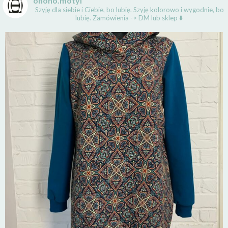
ohoho.motyl
Szyję dla siebie i Ciebie, bo lubię.
Szyję kolorowo i wygodnie, bo
lubię.
Zamówienia -> DM lub sklep ⬇️