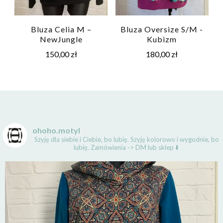
Bluza Celia M –
Bluza Oversize S/M -
NewJungle
Kubizm
150,00
zł
180,00
zł
ohoho.motyl
Szyję dla siebie i Ciebie, bo lubię.
Szyję kolorowo i wygodnie, bo
lubię.
Zamówienia -> DM lub sklep ⬇️