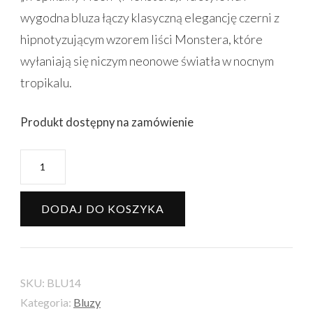
wygodna bluza łączy klasyczną elegancję czerni z
hipnotyzującym wzorem liści Monstera, które
wyłaniają się niczym neonowe światła w nocnym
tropikalu.
Produkt dostępny na zamówienie
ilość
Bluza
Werka
DODAJ DO KOSZYKA
M
-
Tropikalny
SKU:
BLU14
Neon
Kategoria:
Bluzy
-