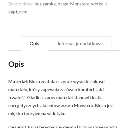
Znaczników:
bez zamka
,
bluza
,
Monstera
,
werka
,
z
Monstera
kapturem
Opis
Informacje dodatkowe
Opis
Materiał:
Bluza została uszyta z wysokiej jakości
materiału, który zapewnia zarówno komfort, jak i
trwałość. Gładki, czarny materiał stanowi tło dla
energetycznych akcentów wzoru Monstera. Bluza jest
miękka i przyjemna w dotyku.
Design:
Charakterystyczny design łączy w sobie prostą,