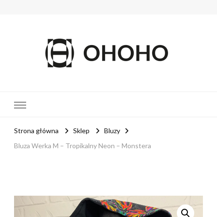
OHOHO
MOTYL
Strona główna
Sklep
Bluzy
Bluza Werka M – Tropikalny Neon – Monstera