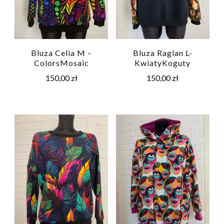
Bluza Celia M –
Bluza Raglan L-
ColorsMosaic
KwiatyKoguty
150,00
zł
150,00
zł