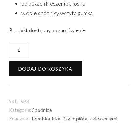
po bokach kieszenie skośne
w dole spódnicy wszyta gumka
Produkt dostępny na zamówienie
ilość
Spódnica
Irka
DODAJ DO KOSZYKA
M
-
Pawie
SKU:
SP3
pióra
Kategoria:
Spódnice
Znaczniki:
bombka
,
Irka
,
Pawie pióra
,
z kieszeniami