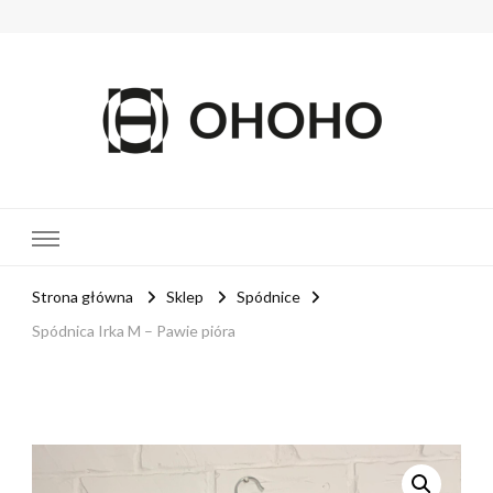
OHOHO
MOTYL
Strona główna
Sklep
Spódnice
Spódnica Irka M – Pawie pióra