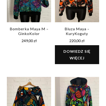
Bomberka Maya M –
Bluza Maya –
GinkoKolor
KuryKoguty
249,00
zł
220,00
zł
DOWIEDZ SIĘ
WIĘCEJ