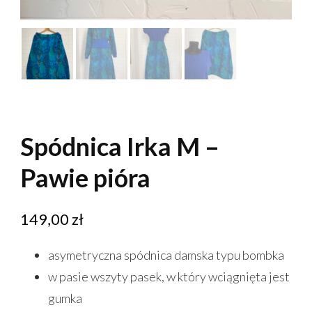
Spódnica Irka M –
Pawie pióra
149,00
zł
asymetryczna spódnica damska typu bombka
w pasie wszyty pasek, w który wciągnięta jest
gumka