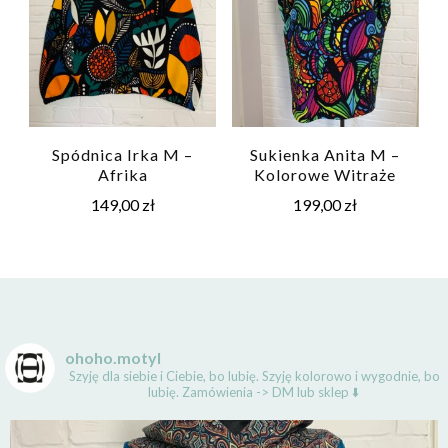
Spódnica Irka M –
Sukienka Anita M –
Afrika
Kolorowe Witraże
149,00
zł
199,00
zł
ohoho.motyl
Szyję dla siebie i Ciebie, bo lubię.
Szyję kolorowo i wygodnie, bo
lubię.
Zamówienia -> DM lub sklep ⬇️