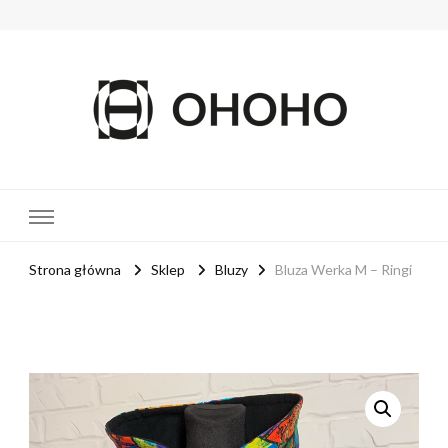
OHOHO
MOTYL
Strona główna
Sklep
Bluzy
Bluza Werka M – Ringi
