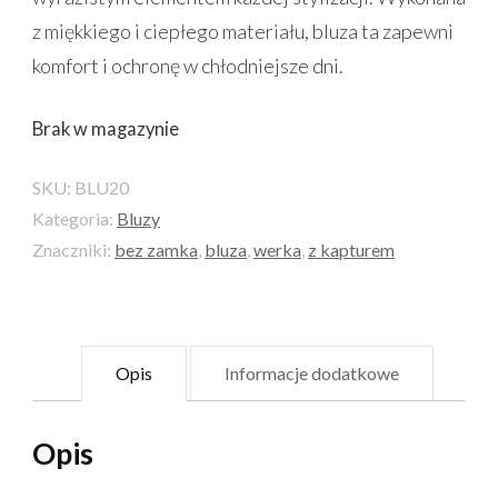
z miękkiego i ciepłego materiału, bluza ta zapewni
komfort i ochronę w chłodniejsze dni.
Brak w magazynie
SKU:
BLU20
Kategoria:
Bluzy
Znaczniki:
bez zamka
,
bluza
,
werka
,
z kapturem
Opis
Informacje dodatkowe
Opis