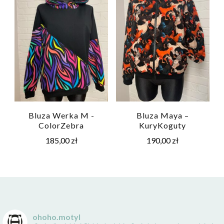
Bluza Werka M -
Bluza Maya –
ColorZebra
KuryKoguty
185,00
zł
190,00
zł
ohoho.motyl