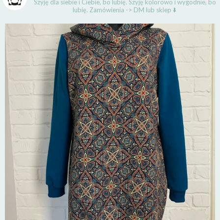
Szyję dla siebie i Ciebie, bo lubię.
Szyję kolorowo i wygodnie, bo
lubię.
Zamówienia -> DM lub sklep ⬇️