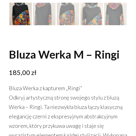
Bluza Werka M – Ringi
185,00
zł
Bluza Werka z kapturem „Ringi”
Odkryj artystyczną stronę swojego stylu z bluzą
Werka – Ringi. Ta niezwykła bluza łączy klasyczną
elegancję czerni z ekspresyjnym abstrakcyjnym
wzorem, który przykuwa uwagę i staje się
wyrazistym elementem każdej stylizacji. Wykonana